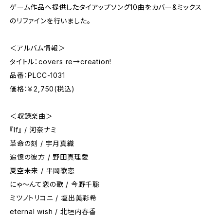
ゲーム作品へ提供したタイアップソング10曲をカバー&ミックス
のリファインを行いました。
＜アルバム情報＞
タイトル：covers re→creation!
品番：PLCC-1031
価格：￥2,750(税込)
＜収録楽曲＞
『If』 / 河奈ナミ
革命の刻 / 宇月真織
追憶の彼方 / 野田真理愛
夏空未来 / 平岡歌恋
にゃ～んて恋の歌 / 今野千聡
ミツノトリコニ / 塩出美彩希
eternal wish / 北垣内春香