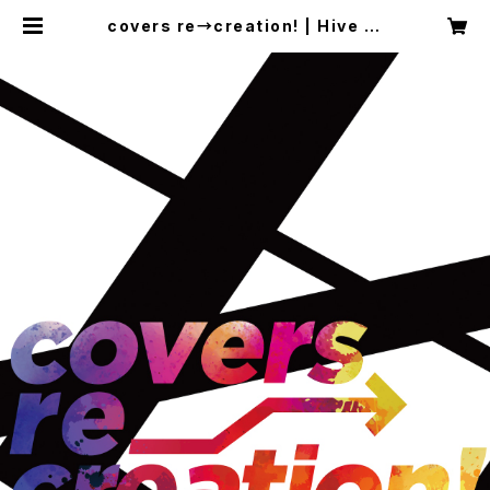
covers re→creation! | Hive Si
x Records Online Store