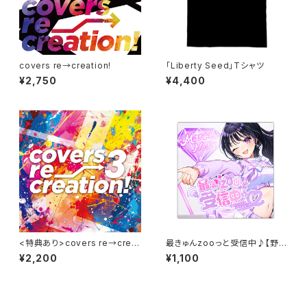
covers re→creation!
「Liberty Seed」Tシャツ
¥2,750
¥4,400
<特典あり>covers re→creat
最きゅんzooっと受信中♪【野田
ion!3
真理愛オリジナルシングルCD】
¥2,200
¥1,100